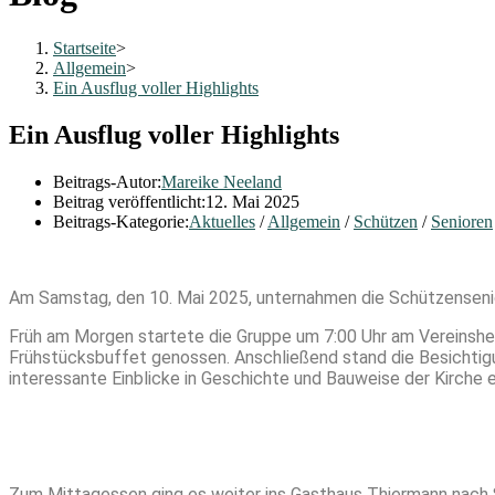
Startseite
>
Allgemein
>
Ein Ausflug voller Highlights
Ein Ausflug voller Highlights
Beitrags-Autor:
Mareike Neeland
Beitrag veröffentlicht:
12. Mai 2025
Beitrags-Kategorie:
Aktuelles
/
Allgemein
/
Schützen
/
Senioren
Am Samstag, den 10. Mai 2025, unternahmen die Schützensenior
Früh am Morgen startete die Gruppe um 7:00 Uhr am Vereinsheim
Frühstücksbuffet genossen. Anschließend stand die Besichtig
interessante Einblicke in Geschichte und Bauweise der Kirche e
Zum Mittagessen ging es weiter ins Gasthaus Thiermann nach S